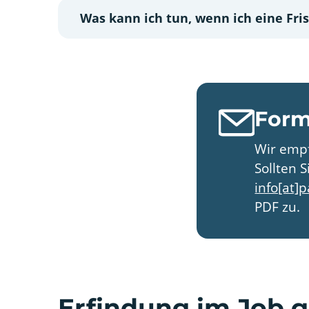
Was kann ich tun, wenn ich eine Fr
Form
Wir empf
Sollten 
info[at]
PDF zu.
Erfindung im Job 