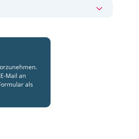
 vorzunehmen.
 E-Mail an
ormular als