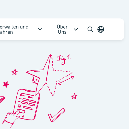
verwalten und
Über
Suche
Deutsch
ahren
Uns
öffnen