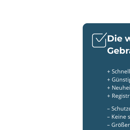
Die 
Gebr
+ Schnel
+ Günsti
+ Neuhei
+ Regist
– Schutz
– Keine 
– Größer