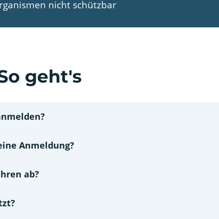
rganismen nicht schützbar
So geht's
 anmelden?
 eine Anmeldung?
ahren ab?
tzt?