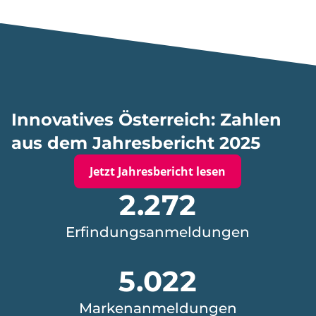
Innovatives Österreich: Zahlen
aus dem Jahresbericht 2025
Jetzt Jahresbericht lesen
2272
2.272
Erfindungsanmeldungen
Erfindungsanmeldungen
5022
5.022
Markenanmeldungen
Markenanmeldungen