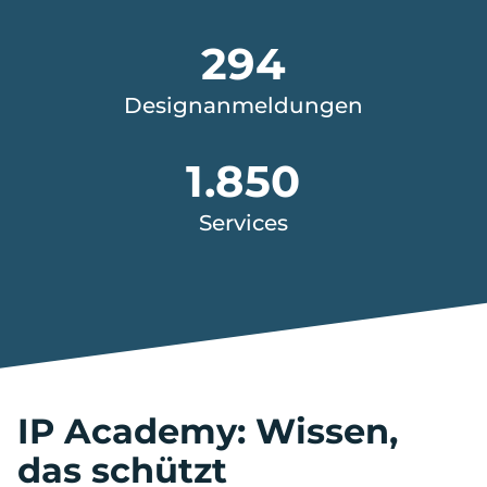
294
294
Designanmeldungen
Designanmeldungen
1850
1.850
Services
Services
IP Academy: Wissen,
das schützt