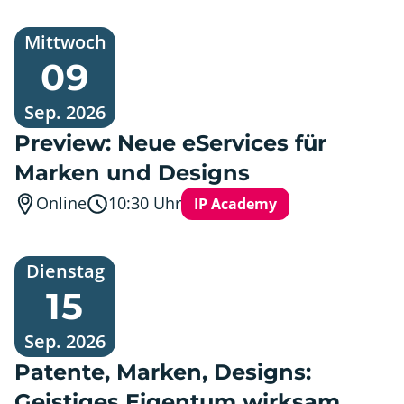
Mittwoch,
Mittwoch
9.
09
September
2026
Sep. 2026
Preview: Neue eServices für
Marken und Designs
Online
10:30
Uhr
IP Academy
Dienstag,
Dienstag
15.
15
September
2026
Sep. 2026
Patente, Marken, Designs:
Geistiges Eigentum wirksam