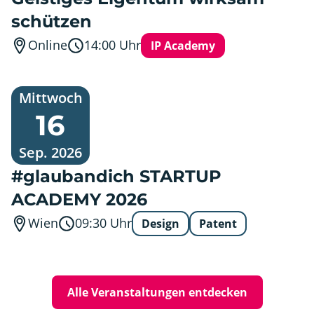
schützen
Online
14:00
Uhr
IP Academy
Mittwoch,
Mittwoch
16.
16
September
2026
Sep. 2026
#glaubandich STARTUP
ACADEMY 2026
Wien
09:30
Uhr
Design
Patent
Alle Veranstaltungen entdecken