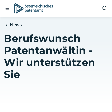
Open
Logo
Suc
navigation
öff
menu
News
Berufswunsch
Patentanwältin -
Wir unterstützen
Sie