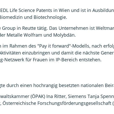
EDL Life Science Patents in Wien und ist in Ausbildu
n Biomedizin und Biotechnologie.
ee Group in Reutte tätig. Das Unternehmen ist Weltmar
 der Metalle Wolfram und Molybdän.
ch im Rahmen des "Pay it forward"-Modells, nach erfo
tivitäten einzubringen und damit die nächste Generat
g-Netzwerk für Frauen im IP-Bereich entstehen.
te durch einen hochrangig besetzten nationalen Beir
anwaltskammer (ÖPAK) Ina Ritter, Siemens Tanja Spen
er, Österreichische Forschungsförderungsgesellschaft 