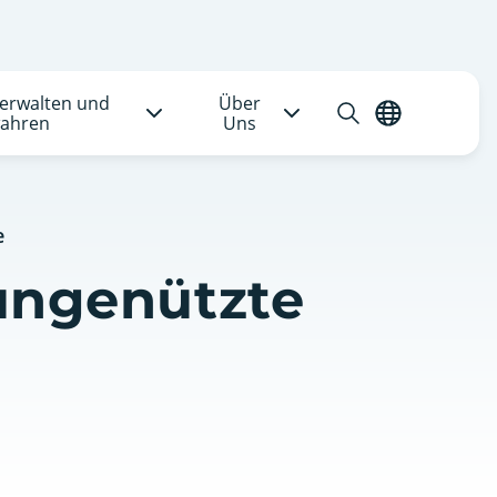
verwalten und
Über
Suche
Deutsch
ahren
Uns
öffnen
e
 ungenützte