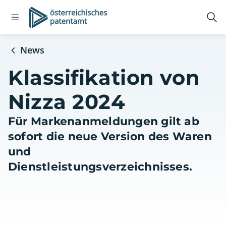
Open
Logo
Suc
navigation
öff
menu
News
Klassifikation von
Nizza 2024
Für Markenanmeldungen gilt ab
sofort die neue Version des Waren
und
Dienstleistungsverzeichnisses.