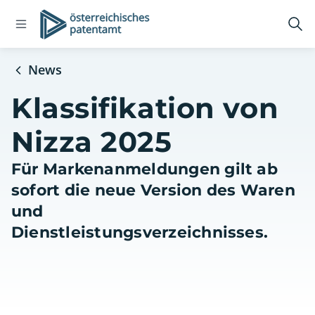
Open
Logo
Suc
navigation
öff
menu
News
Klassifikation von
Nizza 2025
Für Markenanmeldungen gilt ab
sofort die neue Version des Waren
und
Dienstleistungsverzeichnisses.