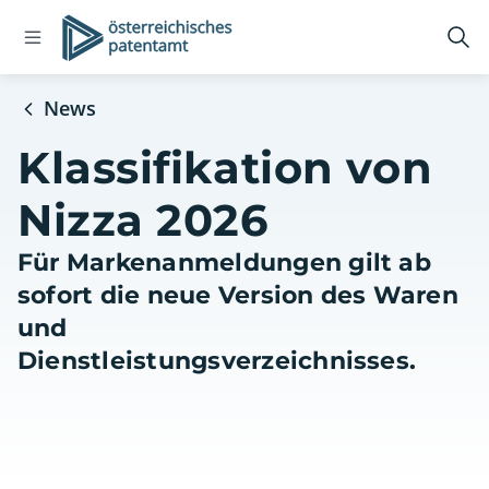
Open
Logo
Suc
navigation
öff
menu
News
Klassifikation von
Nizza 2026
Für Markenanmeldungen gilt ab
sofort die neue Version des Waren
und
Dienstleistungsverzeichnisses.