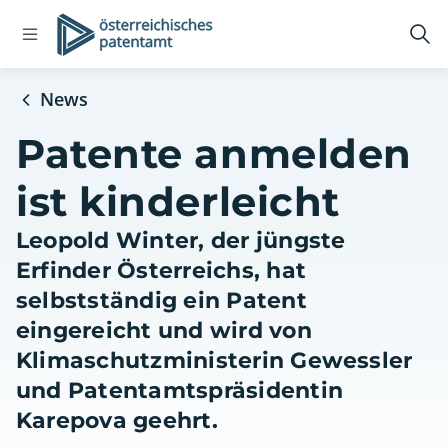
Open
Logo
Suc
navigation
öff
menu
News
Patente anmelden
ist kinderleicht
Leopold Winter, der jüngste
Erfinder Österreichs, hat
selbstständig ein Patent
eingereicht und wird von
Klimaschutzministerin Gewessler
und Patentamtspräsidentin
Karepova geehrt.