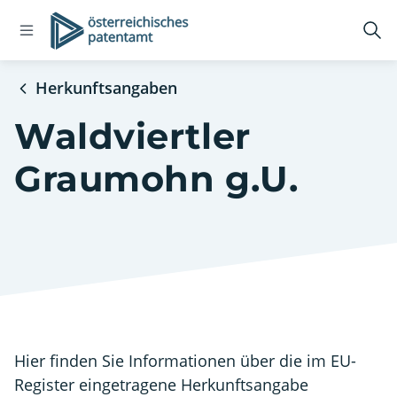
Open
Logo
Suc
navigation
öff
menu
Herkunftsangaben
Waldviertler
Graumohn g.U.
Hier finden Sie Informationen über die im EU-
Register eingetragene Herkunftsangabe