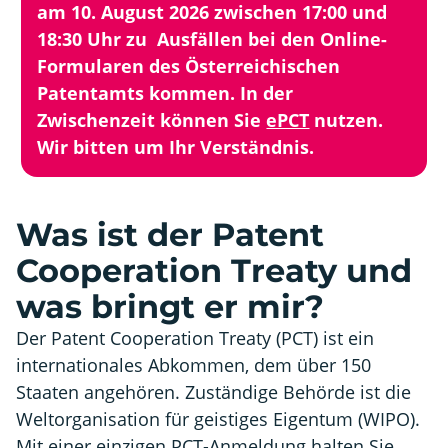
am 10. August 2026 zwischen 17:00 und
18:30 Uhr zu Ausfällen bei den Online-
Formularen des Österreichischen
Patentamts kommen. In der
Zwischenzeit können Sie
ePCT
nutzen.
Wir bitten um Ihr Verständnis.
Was ist der Patent
Cooperation Treaty und
was bringt er mir?
Der Patent Cooperation Treaty (PCT) ist ein
internationales Abkommen, dem über 150
Staaten angehören. Zuständige Behörde ist die
Weltorganisation für geistiges Eigentum (WIPO).
Mit einer einzigen PCT-Anmeldung halten Sie