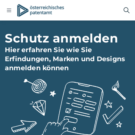
Open
Logo
Suc
navigation
öff
menu
Startseite
Schutz anmelden
Hier erfahren Sie wie Sie
Erfindungen, Marken und Designs
anmelden können